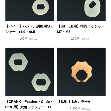
【ベイト】ハンドル調整用ワッ
【SB・LB用】楕円ワッシャー
シャー t1.0・t0.5
M7・M8
165円
220円
（税込み）
（税込み）
【CRANK・Feather・Glide・
【BJ用】8角カラーA
C/BF用】六角ワッシャー t1.
2,300円
（税込み）