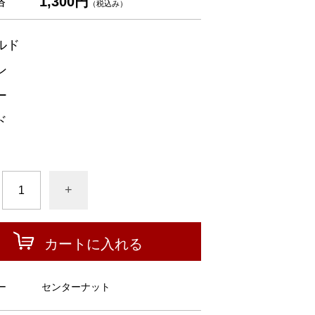
1,300円
格
（税込み）
ルド
ン
ー
ド
+
カートに入れる
ー
センターナット