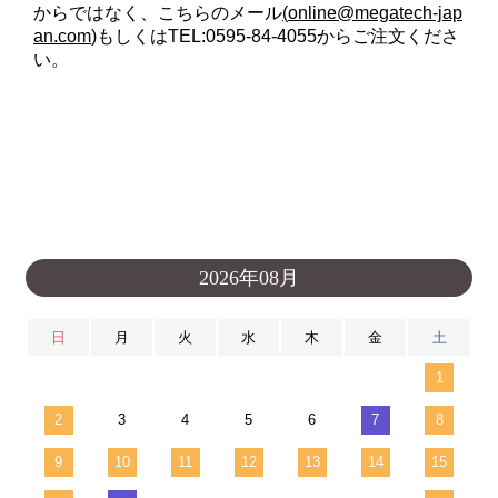
からではなく、こちらのメール
(
online@megatech-jap
an.com
)
もしくはTEL:0595-84-4055からご注文くださ
い。
2026年08月
日
月
火
水
木
金
土
1
2
3
4
5
6
7
8
9
10
11
12
13
14
15