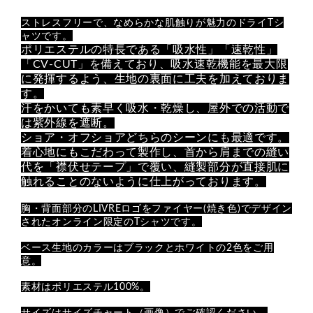
ストレスフリーで、
なめらかな肌触りが
魅力のドライTシ
ャツです。
ポリエステルの特長である「吸水性」「速乾性」
「CV-CUT」を備えており、吸水速乾機能を最大限
に発揮するよう、生地の裏面に工夫を加えておりま
す。
汗をかいても素早く吸水・乾燥し、屋外での活動で
は紫外線を遮断。
ショア・オフショアどちらのシーンにも最適です。
着心地にもこだわって製作し、首から肩までの縫い
代を「襟伏せテープ」で覆い、縫製部分が直接肌に
触れることのないように仕上がっております。
胸・背面部分のLIVREロゴをファイヤー(焼き色)でデザイン
されたオンライン限定のTシャツです。
ベース生地のカラーはブラックとホワイトの2色をご用
意。
素材はポリエステル100%。