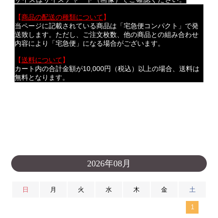
サイズはサイズチャート（画像）でご確認ください。
【
商品の配送の種類について
】
当ページに記載されている商品は「宅急便コンパクト」で発
送致します。ただし、ご注文枚数、他の商品との組み合わせ
内容により「宅急便」になる場合がございます。
【
送料について
】
カート内の合計金額が10,000円（税込）以上の場合、送料は
無料となります。
2026年08月
日
月
火
水
木
金
土
1