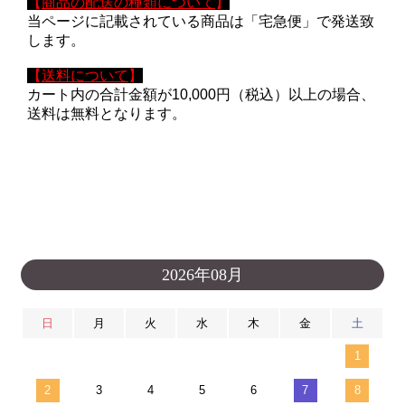
【
商品の配送の種類について
】
当ページに記載されている商品は「宅急便」で発送致
します。
【
送料について
】
カート内の合計金額が10,000円（税込）以上の場合、
送料は無料となります。
2026年08月
日
月
火
水
木
金
土
1
2
3
4
5
6
7
8